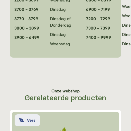
2200 - 3699
Woensdag
6800 - 6899
Woe
3700 - 3769
Dinsdag
6900 - 7199
Woe
3770 - 3799
Dinsdag of
7200 - 7299
Donderdag
Dins
3800 - 3899
7300 - 7399
Dinsdag
Dins
3900 - 6499
7400 - 9999
Woensdag
Dins
Onze webshop
Gerelateerde producten
Vers