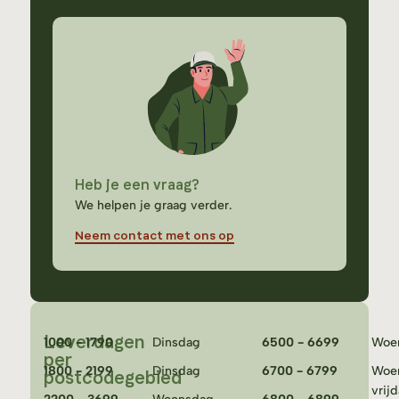
Heb je een vraag?
We helpen je graag verder.
Neem contact met ons op
Leverdagen
1000 - 1790
Dinsdag
6500 - 6699
Woe
per
1800 - 2199
Dinsdag
6700 - 6799
Woe
postcodegebied
vrij