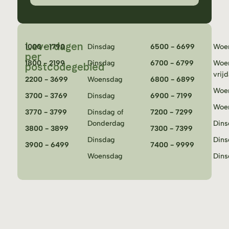
Leverdagen
1000 - 1790
Dinsdag
6500 - 6699
Woe
per
1800 - 2199
Dinsdag
6700 - 6799
Woe
postcodegebied
vrij
2200 - 3699
Woensdag
6800 - 6899
Woe
3700 - 3769
Dinsdag
6900 - 7199
Woe
3770 - 3799
Dinsdag of
7200 - 7299
Donderdag
Dins
3800 - 3899
7300 - 7399
Dinsdag
Dins
3900 - 6499
7400 - 9999
Woensdag
Dins