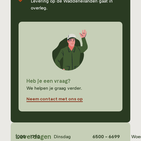
Levering op de Waddeneilanden gaat in
overleg.
Heb je een vraag?
We helpen je graag verder.
Neem contact met ons op
Leverdagen
1000 - 1790
Dinsdag
6500 - 6699
Woe