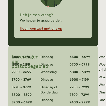
Heb je een vraag?
We helpen je graag verder.
Neem contact met ons op
Leverdagen
1000 - 1790
Dinsdag
6500 - 6699
Woe
per
1800 - 2199
Dinsdag
6700 - 6799
Woe
postcodegebied
vrij
2200 - 3699
Woensdag
6800 - 6899
Woe
3700 - 3769
Dinsdag
6900 - 7199
Woe
3770 - 3799
Dinsdag of
7200 - 7299
Donderdag
Dins
3800 - 3899
7300 - 7399
Dinsdag
Dins
3900 - 6499
7400 - 9999